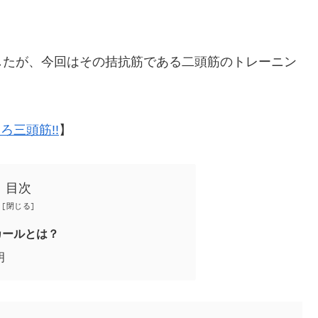
したが、今回はその拮抗筋である二頭筋のトレーニン
ろ三頭筋!!
】
目次
カールとは？
明