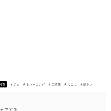
岡市
ジム
トレーニング
二頭筋
力こぶ
筋トレ
ェアする