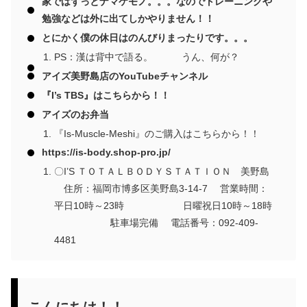
家ではずっとナマケモノ。。。なのでトレーニングや
勉強などは外に出てしかやりません！！
とにかく僕の休日はのんびりまったりです。。。
PS：漢は背中で語る。 うん、何が？
アイズ美野島店のYouTubeチャンネル
『I’s TBS』はこちらから！！
アイズのお弁当
『Is-Muscle-Meshi』のご購入はこちらから！！
https://is-body.shop-pro.jp/
〇I’S ＴＯＴＡＬＢＯＤＹＳＴＡＴＩＯＮ 美野島
住所：福岡市博多区美野島3-14-7 営業時間：
平日10時～23時 日曜祝日10時～18時
駐車場完備 電話番号：092-409-
4481