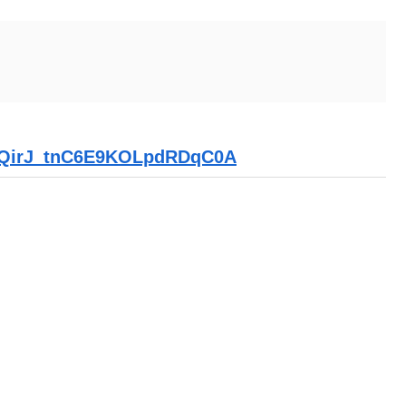
UCQirJ_tnC6E9KOLpdRDqC0A