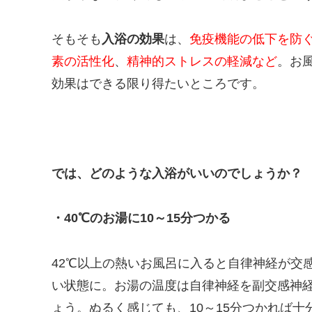
そもそも
入浴の効果
は、
免疫機能の低下を防
素の活性化
、
精神的ストレスの軽減など
。お
効果はできる限り得たいところです。
では、どのような入浴がいいのでしょうか？
・40℃のお湯に10～15分つかる
42℃以上の熱いお風呂に入ると自律神経が交
い状態に。お湯の温度は自律神経を副交感神経
ょう。ぬるく感じても、10～15分つかれば