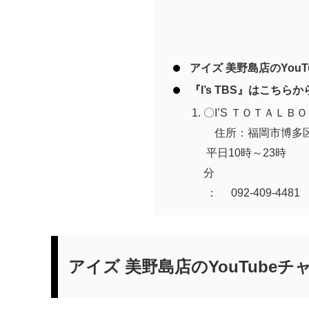
アイズ 美野島店のYou
『I’s TBS』はこちら
〇I’S ＴＯＴＡＬ
住所：福岡市博多区美
平日10時～23
分 駐車
： 092-409-4481
アイズ 美野島店のYouTubeチ