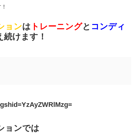
す！
ション
は
トレーニング
と
コンディ
え続けます！
jg?igshid=YzAyZWRlMzg=
ションでは