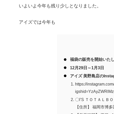
いよいよ今年も残り少しとなりました。
アイズでは今年も
福袋の販売を開始いた
12月29日～1月3日
アイズ 美野島店のInsta
https://instagram.com/
igshid=YzAyZWRlMz
〇I’S ＴＯＴＡＬ
【住所】 福岡市博多区