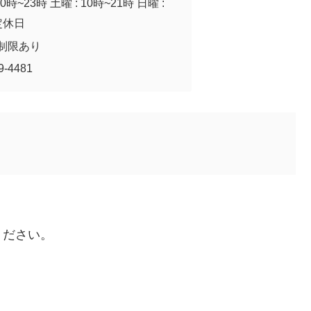
時~23時 土曜 : 10時~21時 日曜 :
 定休日
制限あり
-4481
ください。