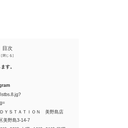
目次
します。
gram
istbs.8.jg?
g=
ＢＯＤＹＳＴＡＴＩＯＮ 美野島店
美野島3-14-7