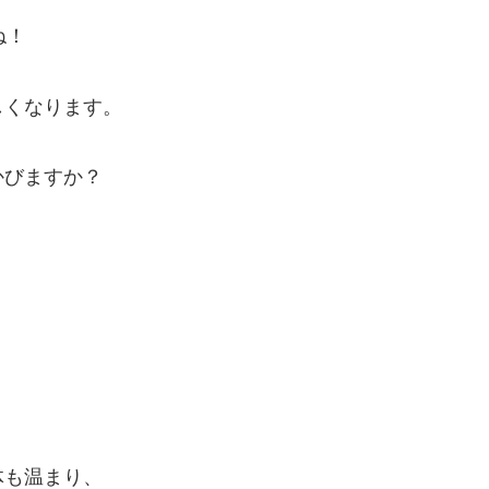
ね！
しくなります。
かびますか？
体も温まり、