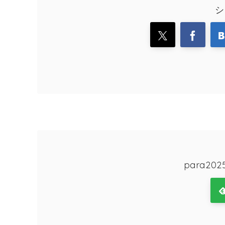
シ
para2