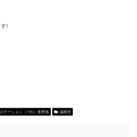
す!
ステーション（TBS）美野島
福岡市