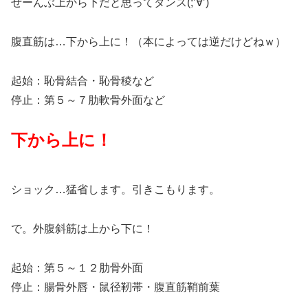
ぜーんぶ上から下だと思ってタンス(;’∀’)
腹直筋は…下から上に！（本によっては逆だけどねｗ）
起始：恥骨結合・恥骨稜など
停止：第５～７肋軟骨外面など
下から上に！
ショック…猛省します。引きこもります。
で。外腹斜筋は上から下に！
起始：第５～１２肋骨外面
停止：腸骨外唇・鼠径靭帯・腹直筋鞘前葉